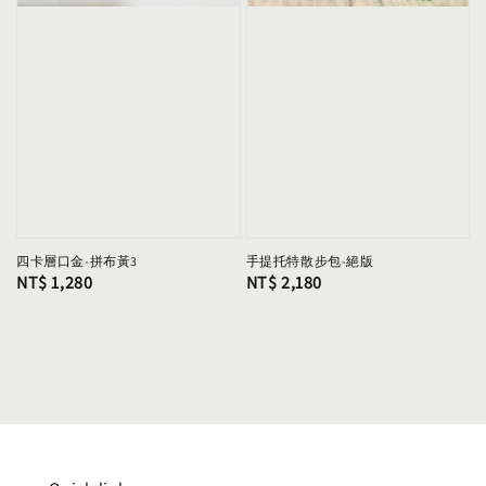
四卡層口金-拼布黃3
手提托特散步包-絕版
Regular
NT$ 1,280
Regular
NT$ 2,180
price
price