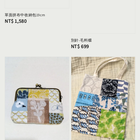
單面拼布中收納包19cm
Regular
NT$ 1,580
price
別針-毛料蝶
Regular
NT$ 699
price