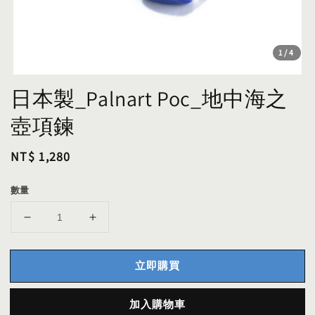
1
/4
日本製_Palnart Poc_地中海之
壺項鍊
Regular
NT$ 1,280
price
數量
立即購買
加入購物車