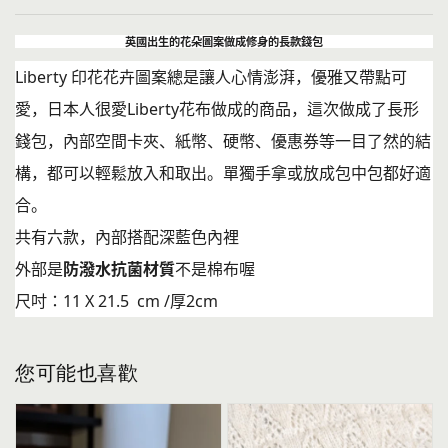
英國出生的花朵圖案做成修身的長款錢包
Liberty 印花花卉圖案總是讓人心情澎湃，優雅又帶點可
愛
，
日本人很愛Liberty花布做成的商品，這次做成了長形
錢包，內部空間卡夾、紙幣、硬幣、優惠券等一目了然的結
構，都可以輕鬆放入和取出。單獨手拿或放成包中包都好適
合
。
共有六款，內部搭配深藍色內裡
外部是
防潑水抗菌材質
不是棉布喔
尺吋：11 X 21.5 cm /厚2cm
您可能也喜歡