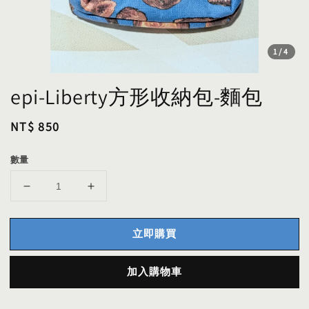
1
/4
epi-Liberty方形收納包-麵包
Regular
NT$ 850
price
數量
立即購買
加入購物車