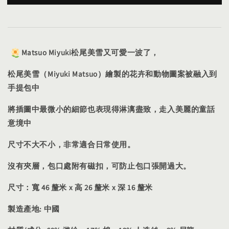
Matsuo Miyuki松尾美雪又可愛一波了，
松尾美雪（Miyuki Matsuo）繪製的花卉和動物圖案被融入到
手提包中
將插圖中最微小的細節也表現得淋漓盡致，走入美麗的童話
意境中
尺寸不大不小，非常適合日常使用。
沒有夾層，包口處附有磁扣，可防止包口張開過大。
尺寸：寬 46 釐米 x 高 26 釐米 x 深 16 釐米
製造產地: 中國