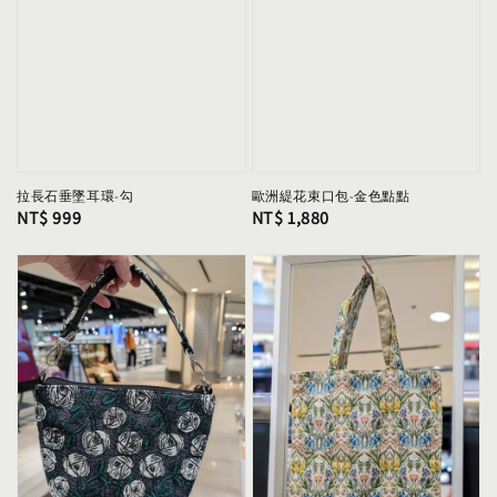
拉長石垂墜耳環-勾
歐洲緹花束口包-金色點點
Regular
NT$ 999
Regular
NT$ 1,880
price
price