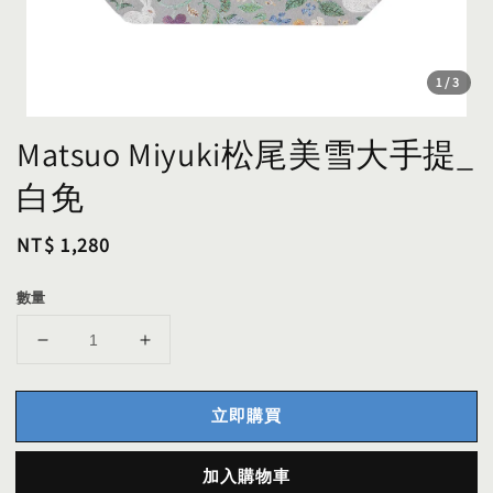
1
/3
Matsuo Miyuki松尾美雪大手提_
白免
Regular
NT$ 1,280
price
數量
立即購買
加入購物車