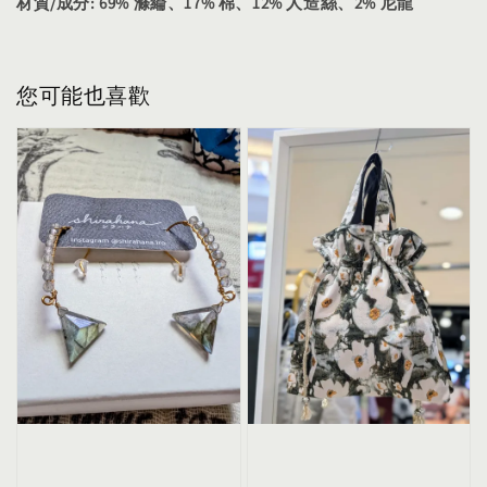
材質/成分: 69% 滌綸、17% 棉、12% 人造絲、2% 尼龍
您可能也喜歡