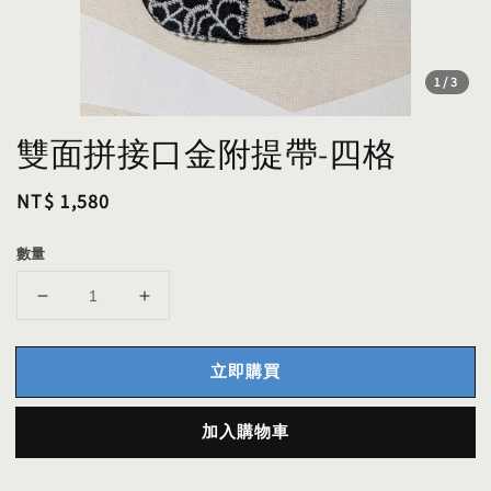
1
/3
雙面拼接口金附提帶-四格
Regular
NT$ 1,580
price
數量
立即購買
加入購物車