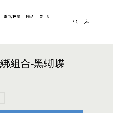
圍巾/披肩
飾品
皆川明
綁組合-黑蝴蝶