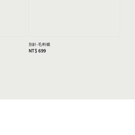
別針-毛料蝶
Regular
NT$ 699
price