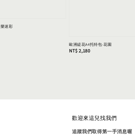
快樂迷彩
歐洲緹花A4托特包-花園
Regular
NT$ 2,180
price
歡迎來這兒找我們
追蹤我們取得第一手消息喔