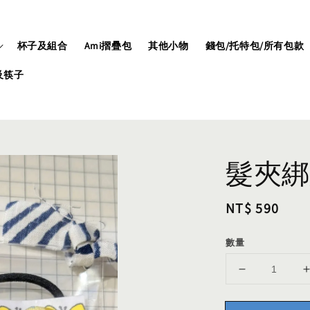
杯子及組合
Ami摺疊包
其他小物
錢包/托特包/所有包款
及筷子
髮夾綁
Regular
NT$ 590
price
數量