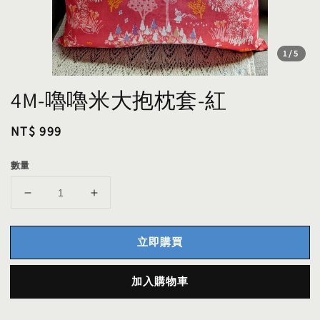
1
/5
4M-嚕嚕米大抱枕套-紅
Regular
NT$ 999
price
數量
立即購買
加入購物車