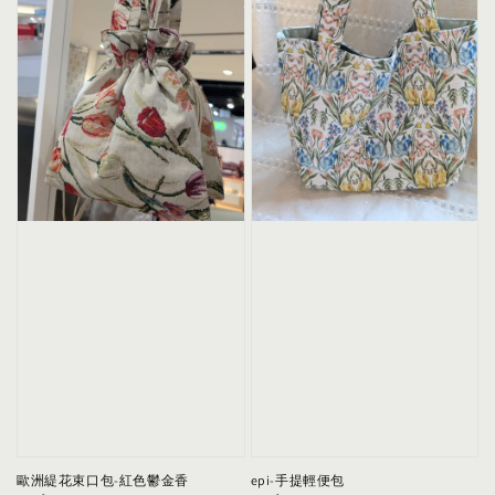
歐洲緹花束口包-紅色鬱金香
epi-手提輕便包