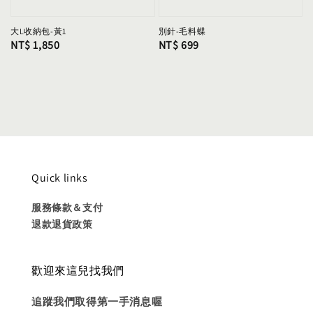
大L收納包-黃1
別針-毛料蝶
Regular
NT$ 1,850
Regular
NT$ 699
price
price
Quick links
服務條款＆支付
退款退貨政策
歡迎來這兒找我們
追蹤我們取得第一手消息喔