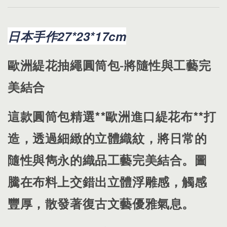
日本手作27*23*17cm
​歐洲緹花抽繩圓筒包-將隨性與工藝完
美結合
​這款圓筒包精選**歐洲進口緹花布**打
造，透過細緻的立體織紋，將日常的
隨性與雋永的織品工藝完美結合。圖
騰在布料上交錯出立體浮雕感，觸感
豐厚，散發著復古文藝優雅氣息。