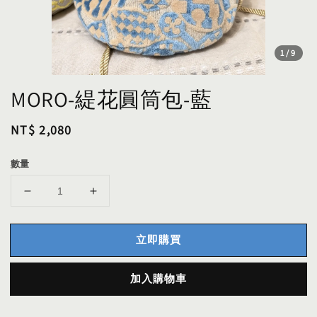
1
/9
MORO-緹花圓筒包-藍
Regular
NT$ 2,080
price
數量
立即購買
加入購物車