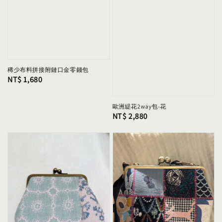
稀少布料拼接附鏈口金零錢包
Regular
NT$ 1,680
price
歐洲緹花2way包-花
Regular
NT$ 2,880
price