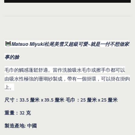
Matsuo Miyuki松尾美雪又超級可愛~就是一付不想做家
事的臉
毛巾的觸感蓬鬆舒適。當作洗臉吸水毛巾或擦手巾都可以
由吸水性極強的珊瑚紗製成，帶有一個掛環，可以掛在掛鉤
上。
尺寸：33.5 釐米 x 39.5 釐米 毛巾：25 釐米 x 25 釐米
重量：32 克
製造產地: 中國