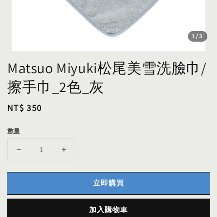
1
/3
Matsuo Miyuki松尾美雪洗臉巾/
擦手巾_2色_灰
Regular
NT$ 350
price
數量
立即購買
加入購物車