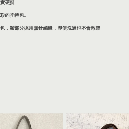
厚實硬挺
色彩的托特包。
疊包
，
皺部分採用無針編織，即使洗過也不會散架