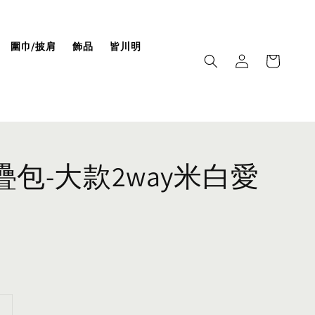
圍巾/披肩
飾品
皆川明
摺疊包-大款2way米白愛