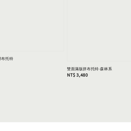
拼布托特
雙面滿版拼布托特-森林系
Regular
NT$ 3,480
price