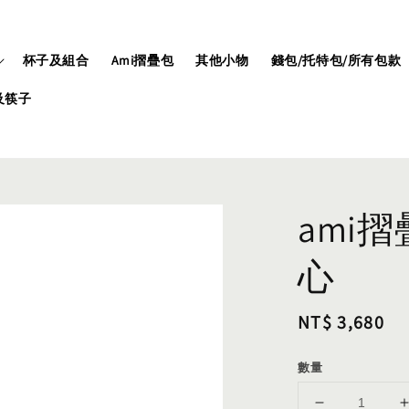
杯子及組合
Ami摺疊包
其他小物
錢包/托特包/所有包款
及筷子
ami
心
Regular
NT$ 3,680
price
數量