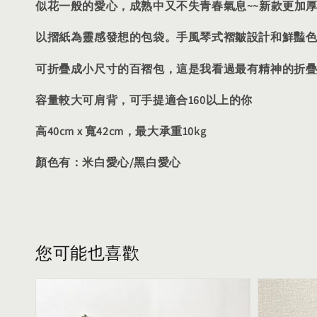
似花一般的愛心，成熟中又不失青春氣息~~新款更加
以摺紙為靈感發想的包袋。手風琴式褶皺設計和鮮豔
這是我看過最有精神的折
可折疊成小尺寸的百褶包，
容量較大可肩背，可手提適合160以上的你
高40cm x 寬42cm，最大承重10kg
顏色有：米白愛心/
黑白愛心
您可能也喜歡