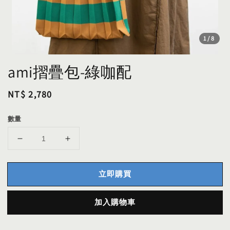
1
/8
ami摺疊包-綠咖配
Regular
NT$ 2,780
price
數量
立即購買
加入購物車