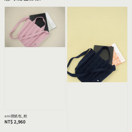
ami摺紙包_粉
Regular
NT$ 2,960
price