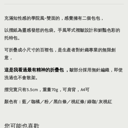
充滿知性感的學院風~雙面的，感覺擁有二個包包，
以摺紙為靈感發想的包袋。手風琴式褶皺設計和鮮豔色彩的
托特包。
可折疊成小尺寸的百褶包，是生產者對針織專業的無限創
意，
這是我看過最有精神的折疊包
，
皺部分採用無針編織，即使
洗過也不會散架。
摺完寛只有5.5cm，重量70g，可肩背，A4可
顏色有：藍／咖橘／粉／黑白條／桃紅條/ 綠咖/ 灰桃紅
您可能也喜歡