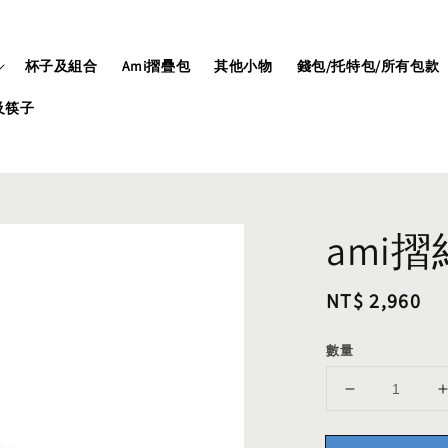
杯子及組合
Ami摺疊包
其他小物
錢包/托特包/所有包款
及筷子
ami
Regular
NT$ 2,960
price
數量