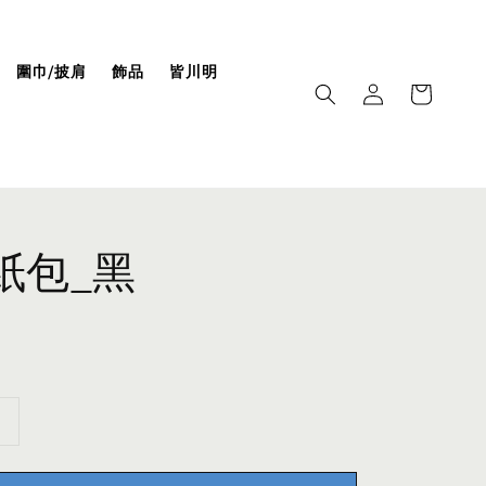
圍巾/披肩
飾品
皆川明
摺紙包_黑