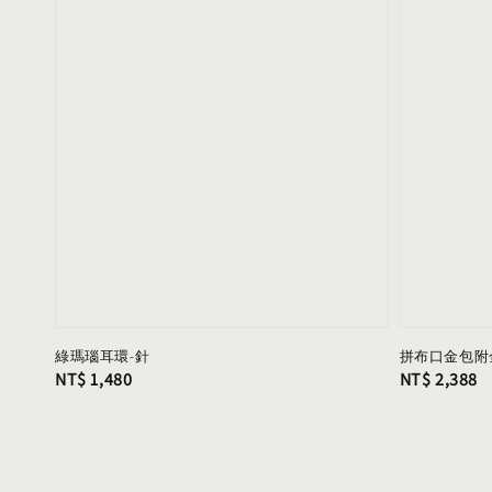
綠瑪瑙耳環-針
拼布口金包附金屬
Regular
NT$ 1,480
Regular
NT$ 2,388
price
price