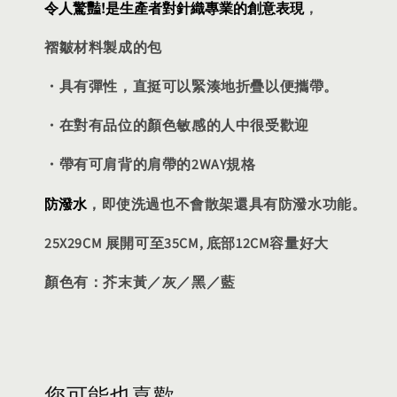
令人驚豔!是生產者對針織專業的創意表現
，
褶皺材料製成的包
・具有彈性，直挺可以緊湊地折疊以便攜帶。
・在對有品位的顏色敏感的人中很受歡迎
・帶有可肩背的肩帶的2WAY規格
防潑水
，即使洗過也不會散架還具有防潑水功能。
25X29CM 展開可至35CM, 底部12CM容量好大
顏色有：芥末黃／灰／黑／藍
您可能也喜歡