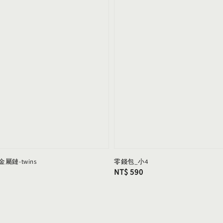
鏈-twins
零錢包_小4
Regular
NT$ 590
price