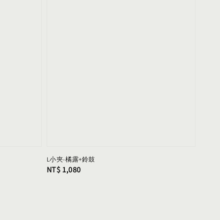
L小夾-橘露+鈴鼓
Regular
NT$ 1,080
price