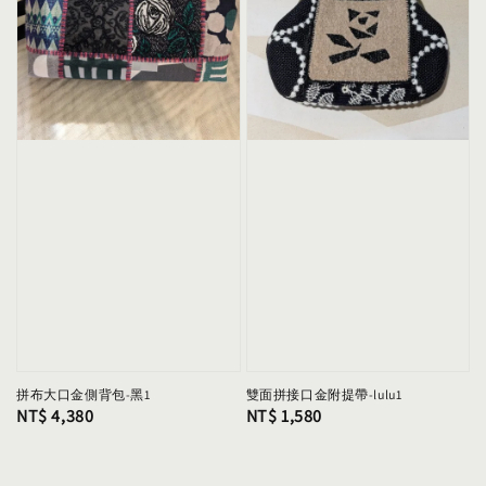
拼布大口金側背包-黑1
雙面拼接口金附提帶-lulu1
Regular
NT$ 4,380
Regular
NT$ 1,580
price
price