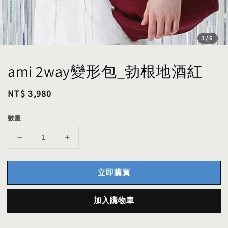
1
/6
ami 2way變形包_勃根地酒紅
Regular
NT$ 3,980
price
數量
立即購買
加入購物車