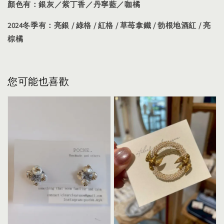
顏色有：銀灰／紫丁香／丹寧藍／咖橘
2024冬季有：亮銀 / 綠格 / 紅格 / 草苺拿鐵 / 勃根地酒紅 / 亮
棕橘
您可能也喜歡