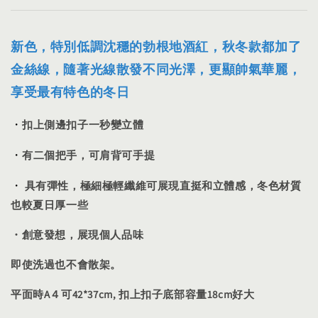
新色
，特別低調沈穩的勃根地酒紅，秋冬款都加了
金絲線，隨著光線散發不同光澤，更顯帥氣華麗，
享受最有特色的冬日
・
扣上側邊扣子一秒變立體
・
有二個把手，可肩背可手提
・
具有彈性，極細極輕纖維可展現直挺和立體感，冬色材質
也較夏日厚一些
・創意發想，展現個人品味
即使洗過也不會散架。
平面時A４可42*37cm, 扣上扣子底部容量18cm好大