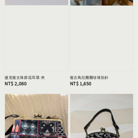
捷克復古珠群花耳環-夾
復古鳥兒圈圈珍珠別針
Regular
NT$ 2,080
Regular
NT$ 1,650
price
price