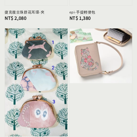
捷克復古珠群花耳環-夾
epi-手提輕便包
Regular
NT$ 2,080
Regular
NT$ 1,380
price
price