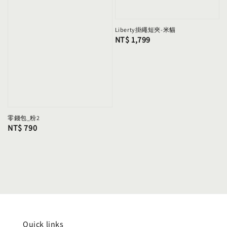
Liberty掛繩短夾-米貓
Regular
NT$ 1,799
price
零錢包_粉2
Regular
NT$ 790
price
Quick links