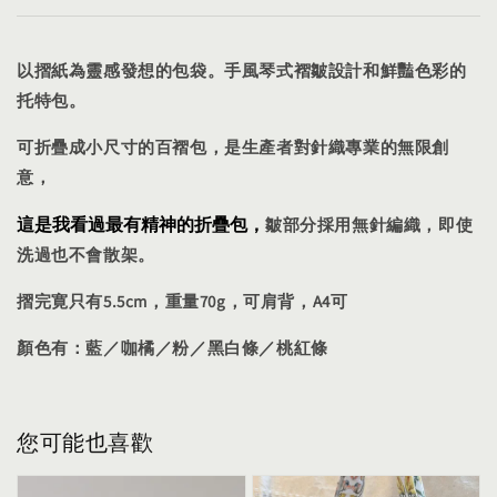
以摺紙為靈感發想的包袋。手風琴式褶皺設計和鮮豔色彩的
托特包。
可折疊成小尺寸的百褶包，是生產者對針織專業的無限創
意，
這是我看過最有精神的折疊包
，
皺部分採用無針編織，即使
洗過也不會散架。
摺完寛只有5.5cm，重量70g，可肩背，A4可
顏色有：藍／咖橘／粉／黑白條／桃紅條
您可能也喜歡