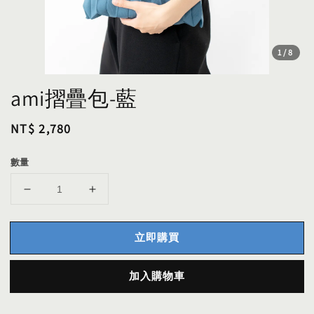
1
/8
ami摺疊包-藍
Regular
NT$ 2,780
price
數量
立即購買
加入購物車