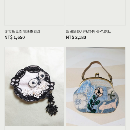
歐洲緹花A4托特包-金色點點
復古鳥兒圈圈珍珠別針
Regular
NT$ 2,180
Regular
NT$ 1,650
price
price