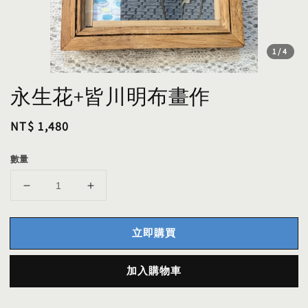
1
/4
永生花+皆川明布畫作
Regular
NT$ 1,480
price
數量
立即購買
加入購物車