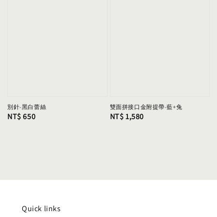
別針-黑白蕾絲
雙面拼接口金附提帶-藍+兔
Regular
NT$ 650
Regular
NT$ 1,580
price
price
Quick links