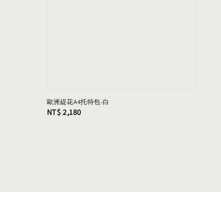
歐洲緹花A4托特包-白
Regular
NT$ 2,180
price