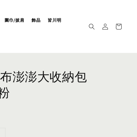
圍巾/披肩
飾品
皆川明
布澎澎大收納包
_粉