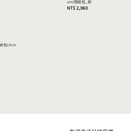
ami摺紙包_粉
Regular
NT$ 2,960
price
包19cm