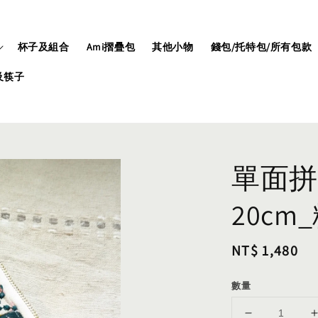
杯子及組合
Ami摺疊包
其他小物
錢包/托特包/所有包款
及筷子
單面拼
20cm
Regular
NT$ 1,480
price
數量