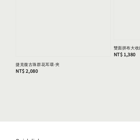
雙面拼布大收納
Regular
NT$ 1,380
price
捷克復古珠群花耳環-夾
Regular
NT$ 2,080
price