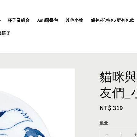
杯子及組合
Ami摺疊包
其他小物
錢包/托特包/所有包款
及筷子
貓咪與
友們_小
Regular
NT$ 319
price
數量