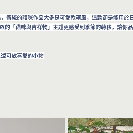
品，傳統的貓咪作品大多是可愛軟萌風，這款卻是能用於
眾的「貓咪與吉祥物」主題更感受到季節的轉移，讓你品
菜,還可放喜愛的小物