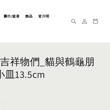
圍巾/披肩
飾品
皆川明
吉祥物們_貓與鶴龜朋
皿13.5cm