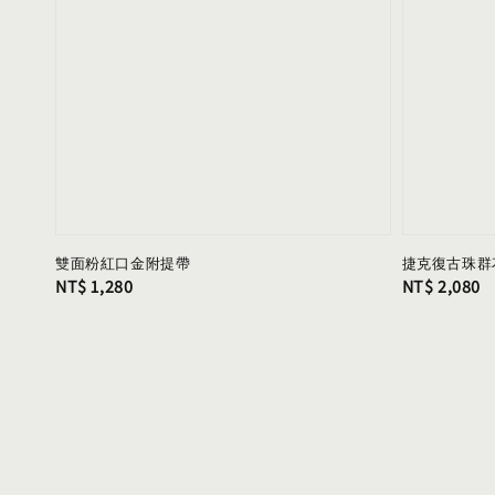
雙面粉紅口金附提帶
捷克復古珠群
Regular
NT$ 1,280
Regular
NT$ 2,080
price
price