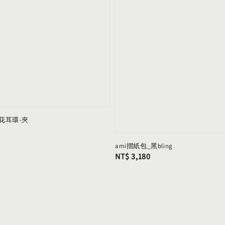
花耳環-夾
ami摺紙包_黑bling
Regular
NT$ 3,180
price