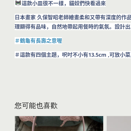
這款小皿很不一樣，貓奴們快看過來
日本畫家 久保智昭老師繪畫柔和又帶有深度的作
理顯得有品味，自然地帶起用餐時的氣氛。設計出
＃鶴龜有長壽之意喔
＃這款有四個主題，呎吋不小有13.5cm ,可放小
您可能也喜歡