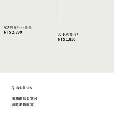
歐洲緹花2way包-黑
Regular
NT$ 2,880
大L收納包-黃2
price
Regular
NT$ 1,850
price
Quick links
服務條款＆支付
退款退貨政策