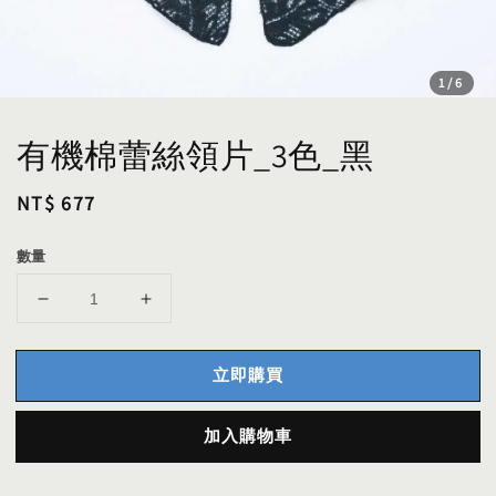
1
/6
有機棉蕾絲領片_3色_黑
Regular
NT$ 677
price
數量
立即購買
加入購物車