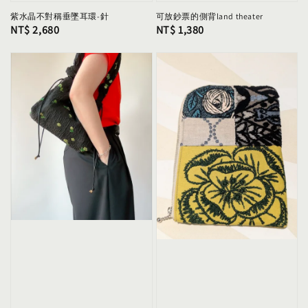
紫水晶不對稱垂墜耳環-針
可放鈔票的側背land theater
Regular
NT$ 2,680
Regular
NT$ 1,380
price
price