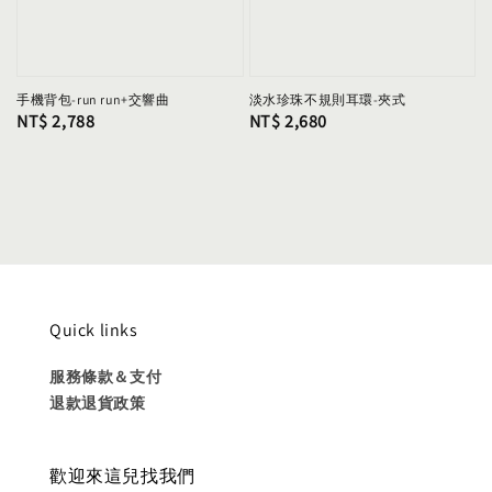
手機背包-run run+交響曲
淡水珍珠不規則耳環-夾式
Regular
NT$ 2,788
Regular
NT$ 2,680
price
price
Quick links
服務條款＆支付
退款退貨政策
歡迎來這兒找我們