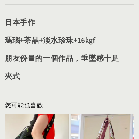
日本手作
瑪瑙+茶晶+淡水珍珠+16kgf
朋友份量的一個作品，垂墜感十足
夾式
您可能也喜歡