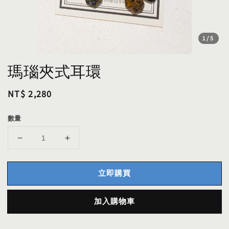
1
/5
瑪瑙夾式耳環
Regular
NT$ 2,280
price
數量
立即購買
加入購物車