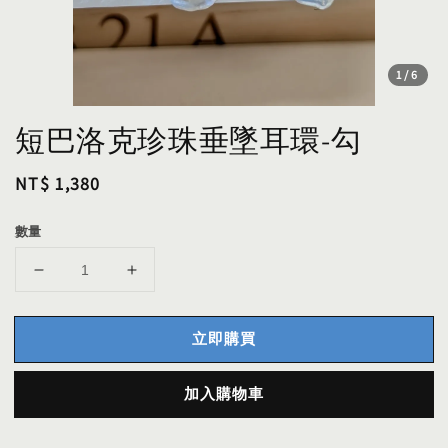
1
/6
短巴洛克珍珠垂墜耳環-勾
Regular
NT$ 1,380
price
數量
立即購買
加入購物車