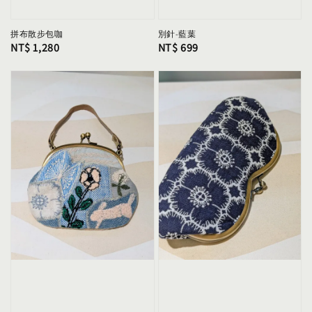
拼布散步包咖
別針-藍葉
Regular
NT$ 1,280
Regular
NT$ 699
price
price