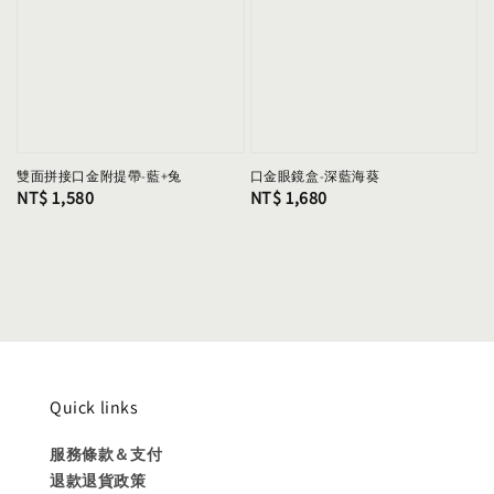
雙面拼接口金附提帶-藍+兔
口金眼鏡盒-深藍海葵
Regular
NT$ 1,580
Regular
NT$ 1,680
price
price
Quick links
服務條款＆支付
退款退貨政策