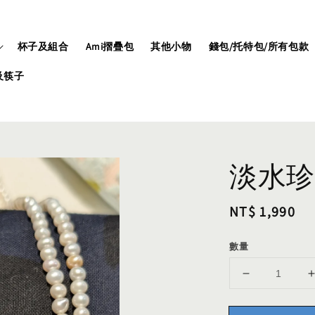
杯子及組合
Ami摺疊包
其他小物
錢包/托特包/所有包款
及筷子
淡水珍
Regular
NT$ 1,990
price
數量