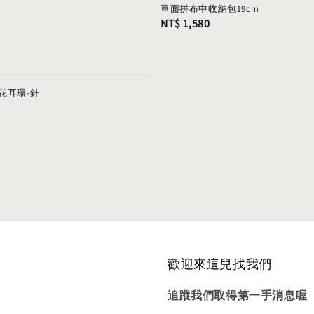
單面拼布中收納包19cm
Regular
NT$ 1,580
price
花耳環-針
歡迎來這兒找我們
追蹤我們取得第一手消息喔