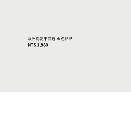
歐洲緹花束口包-金色點點
Regular
NT$ 1,880
price