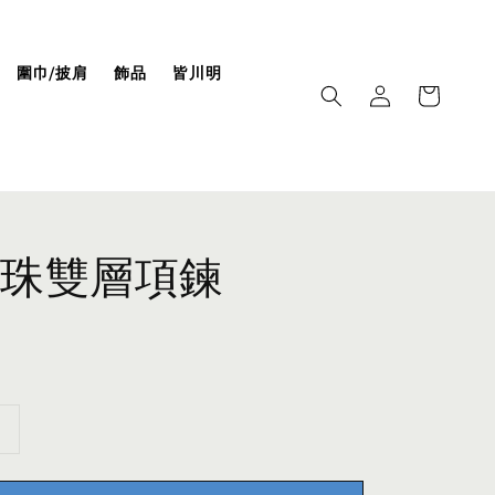
圍巾/披肩
飾品
皆川明
珠雙層項鍊