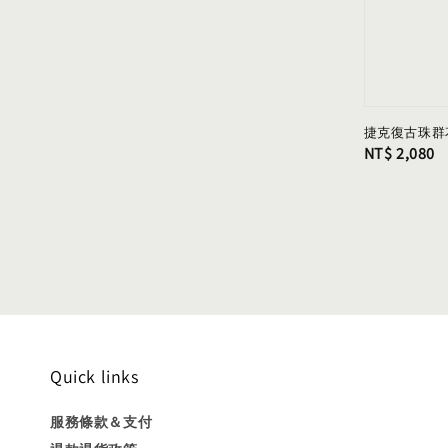
price
捷克復古珠群
Regular
NT$ 2,080
price
Quick links
服務條款＆支付