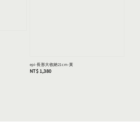
epi-長形大收納21cm-黃
Regular
NT$ 1,380
price