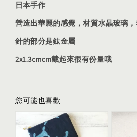
日本手作
營造出華麗的感覺，材質水晶玻璃，
針
的部分是鈦金屬
2x1.3cmcm戴起來很有份量哦
您可能也喜歡