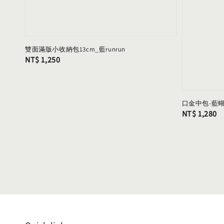
雙面滿版小收納包13cm_藍runrun
Regular
NT$ 1,250
price
口金中包-藍
Regular
NT$ 1,280
price