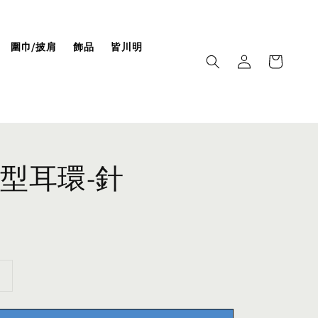
圍巾/披肩
飾品
皆川明
型耳環-針