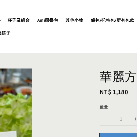
杯子及組合
Ami摺疊包
其他小物
錢包/托特包/所有包款
及筷子
華麗方
Regular
NT$ 1,180
price
數量