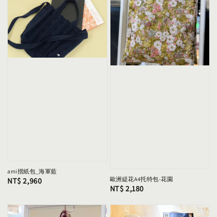
ami摺紙包_海軍藍
歐洲緹花A4托特包-花園
Regular
NT$ 2,960
Regular
NT$ 2,180
price
price