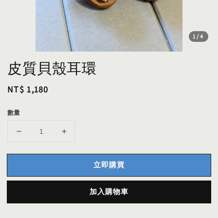
1
/4
皮質貝殼耳環
Regular
NT$ 1,180
price
數量
立即購買
加入購物車