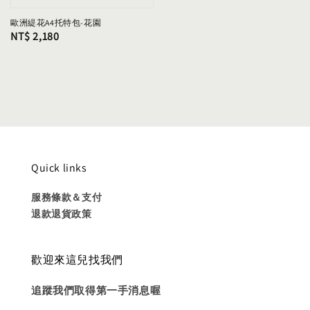
歐洲緹花A4托特包-花園
Regular
NT$ 2,180
price
Quick links
服務條款＆支付
退款退貨政策
歡迎來這兒找我們
追蹤我們取得第一手消息喔