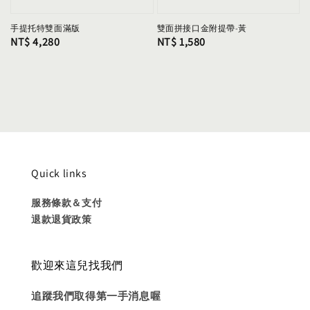
手提托特雙面滿版
雙面拼接口金附提帶-黃
Regular
NT$ 4,280
Regular
NT$ 1,580
price
price
Quick links
服務條款＆支付
退款退貨政策
歡迎來這兒找我們
追蹤我們取得第一手消息喔