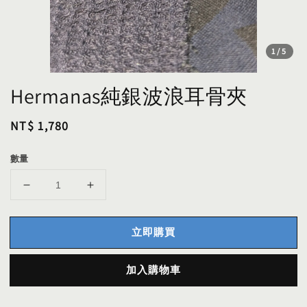
1
/5
Hermanas純銀波浪耳骨夾
Regular
NT$ 1,780
price
數量
立即購買
加入購物車