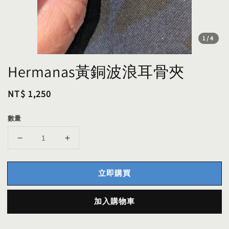
1
/4
Hermanas黃銅波浪耳骨夾
Regular
NT$ 1,250
price
數量
立即購買
加入購物車