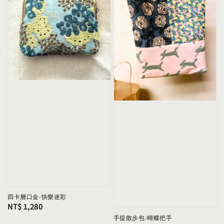
四卡層口金-快樂迷彩
Regular
NT$ 1,280
price
手提散步包-蝴蝶把手