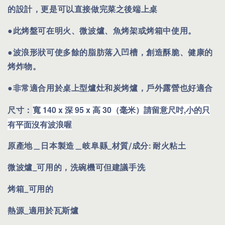
的設計，更是可以直接做完菜之後端上桌
●此烤盤可在明火、微波爐、魚烤架或烤箱中使用。
●波浪形狀可使多餘的脂肪落入凹槽，創造酥脆、健康的
烤炸物。
●非常適合用於桌上型爐灶和炭烤爐，戶外露營也好適合
寬 140 x 深 95 x 高 30（毫米）請留意尺吋,小的只
尺寸
：
有平面沒有波浪喔
原產地
＿
日本製造＿岐阜縣_材質/成分: 耐
火粘土
微波爐
_
可用的，洗碗機可但建議手洗
烤箱
_
可用的
熱源
_
適用於瓦斯爐