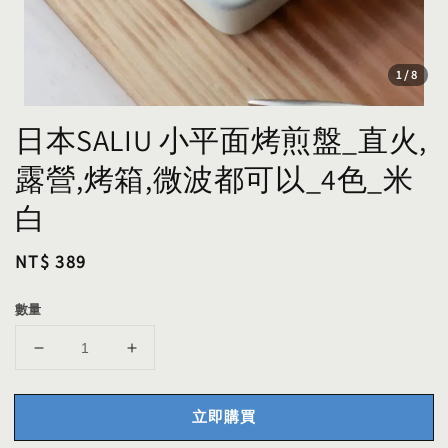
1
/8
日本SALIU 小平面烤煎盤_直火,
露營,烤箱,微波都可以_4色_米
白
Regular
NT$ 389
price
數量
立即購買