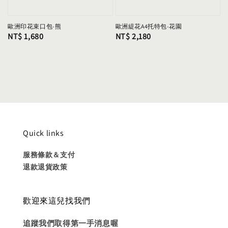
歐洲印花束口包-熊
歐洲緹花A4托特包-花園
Regular
NT$ 1,680
Regular
NT$ 2,180
price
price
Quick links
服務條款＆支付
退款退貨政策
歡迎來這兒找我們
追蹤我們取得第一手消息喔