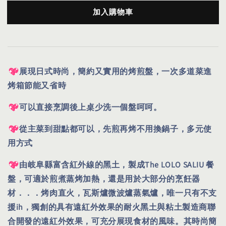
加入購物車
展現日式時尚，簡約又實用的烤煎盤，一次多道菜進
烤箱節能又省時
可以直接烹調後上桌少洗一個盤呵呵。
從主菜到甜點都可以，先煎再烤不用換鍋子，多元使
用方式
由岐阜縣富含紅外線的黑土，製成The LOLO SALIU 餐
盤，可適於煎煮蒸烤加熱，還是用於大部分的烹飪器
材．．．烤肉直火，瓦斯爐微波爐蒸氣爐，唯一只有不支
援ih，獨創的具有遠紅外效果的耐火黑土與粘土製造商聯
合開發的遠紅外效果，可充分展現食材的風味。其時尚簡