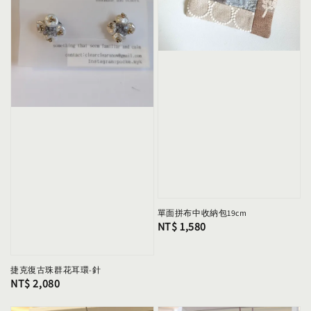
單面拼布中收納包19cm
Regular
NT$ 1,580
price
捷克復古珠群花耳環-針
Regular
NT$ 2,080
price