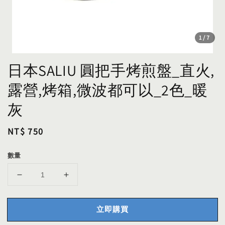
1
/7
日本SALIU 圓把手烤煎盤_直火,
露營,烤箱,微波都可以_2色_暖
灰
Regular
NT$ 750
price
數量
立即購買