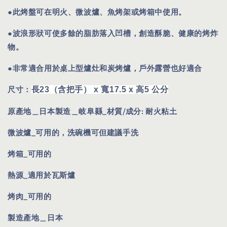
●此烤盤可在明火、微波爐、魚烤架或烤箱中使用。
●波浪形狀可使多餘的脂肪落入凹槽，創造酥脆、健康的烤炸
物。
●非常適合用於桌上型爐灶和炭烤爐，戶外露營也好適合
尺寸
：
長23（含把手） x 寬17.5 x 高5 公分
原產地
＿
日本製造＿岐阜縣_材質/成分: 耐
火粘土
微波爐
_
可用的，洗碗機可但建議手洗
烤箱
_
可用的
熱源
_
適用於瓦斯爐
烤肉_可用的
製造產地＿日本