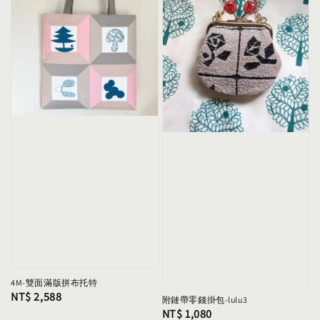
4M-雙面滿版拼布托特
Regular
NT$ 2,588
附鏈帶零錢掛包-lulu3
Regular
NT$ 1,080
price