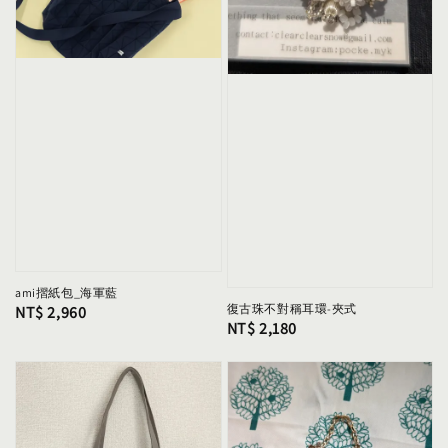
ami摺紙包_海軍藍
復古珠不對稱耳環-夾式
Regular
NT$ 2,960
Regular
NT$ 2,180
price
price