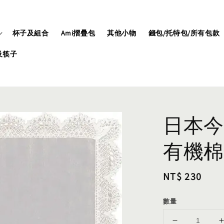
杯子及組合
Ami摺疊包
其他小物
錢包/托特包/所有包款
及筷子
日本今
有機棉
Regular
NT$ 230
price
數量