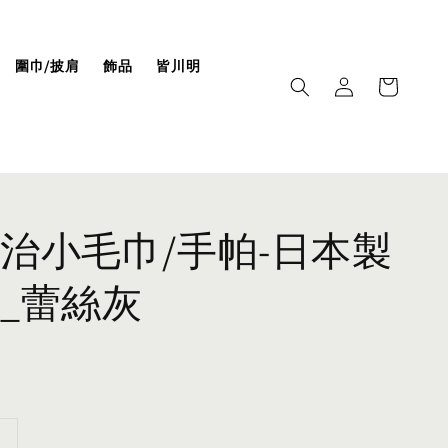
圍巾/披肩
飾品
皆川明
治小毛巾/手帕-日本製
_蕾絲灰