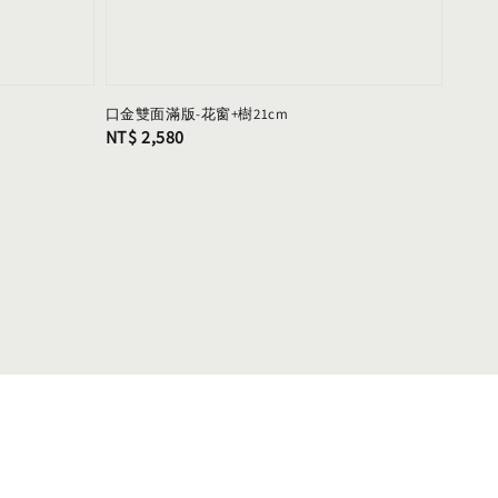
口金雙面滿版-花窗+樹21cm
Regular
NT$ 2,580
price