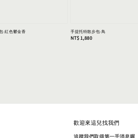
包-紅色鬱金香
手提托特散步包-鳥
Regular
NT$ 1,880
price
歡迎來這兒找我們
追蹤我們取得第一手消息喔