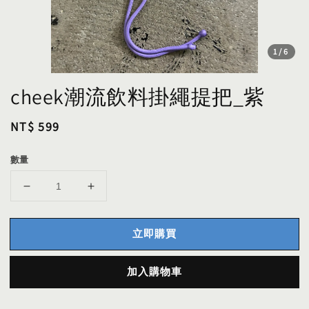
1
/6
cheek潮流飲料掛繩提把_紫
Regular
NT$ 599
price
數量
立即購買
加入購物車