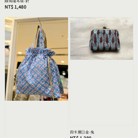
綠瑪瑙耳環-針
Regular
NT$ 1,480
price
四卡層口金-兔