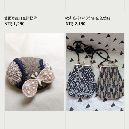
雙面粉紅口金附提帶
歐洲緹花A4托特包-金色點點
Regular
NT$ 1,280
Regular
NT$ 2,180
price
price