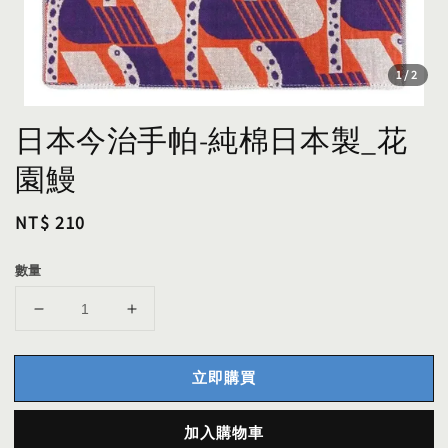
1
/2
日本今治手帕-純棉日本製_花
園鰻
Regular
NT$ 210
price
數量
立即購買
加入購物車