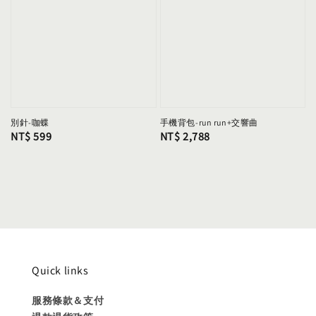
別針-咖蝶
手機背包-run run+交響曲
Regular
NT$ 599
Regular
NT$ 2,788
price
price
Quick links
服務條款＆支付