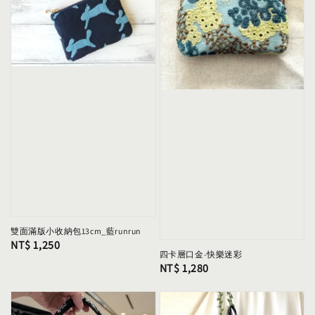
雙面滿版小收納包13cm_藍runrun
Regular
NT$ 1,250
四卡層口金-快樂迷彩
price
Regular
NT$ 1,280
price