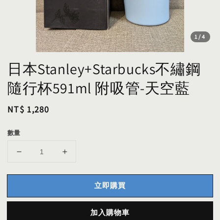
1
/4
日本Stanley+Starbucks不繡鋼
隨行杯591ml 附吸管-天空藍
Regular
NT$ 1,280
price
數量
立即購買
加入購物車