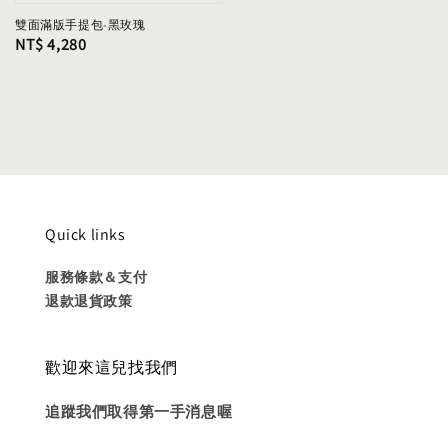
雙面滿版手提包-黑玫瑰
Regular
NT$ 4,280
price
Quick links
服務條款＆支付
退款退貨政策
歡迎來這兒找我們
追蹤我們取得第一手消息喔