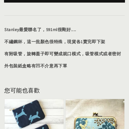
Stanley最愛聯名了，591ml很剛好....
不繡鋼杯，這一批顏色很特殊，現貨各1賣完即下架
有附吸管，旋轉蓋子即可變成就口模式，吸管模式或者密封
外包裝紙盒略有凹不介意再下單
您可能也喜歡