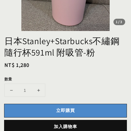
1
/3
日本Stanley+Starbucks不繡鋼
隨行杯591ml 附吸管-粉
Regular
NT$ 1,280
price
數量
立即購買
加入購物車