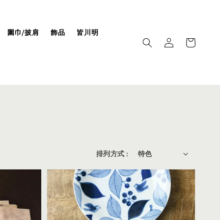
圍巾/披肩
飾品
皆川明
排列方式 :