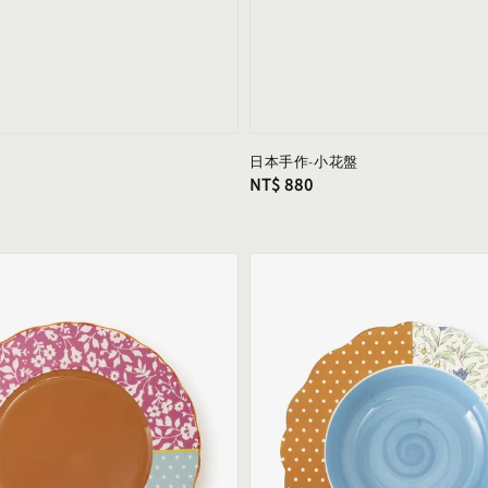
m
日本手作-小花盤
Regular
NT$ 880
price