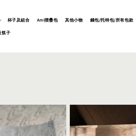
杯子及組合
Ami摺疊包
其他小物
錢包/托特包/所有包款
及筷子