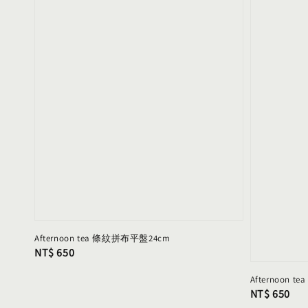
Afternoon tea 條紋拼布平盤24cm
Regular
NT$ 650
price
Afternoon 
Regular
NT$ 650