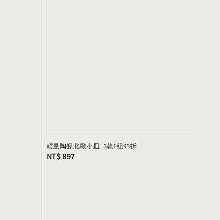
輕量陶瓷北歐小皿_3款1組93折
Regular
NT$ 897
price