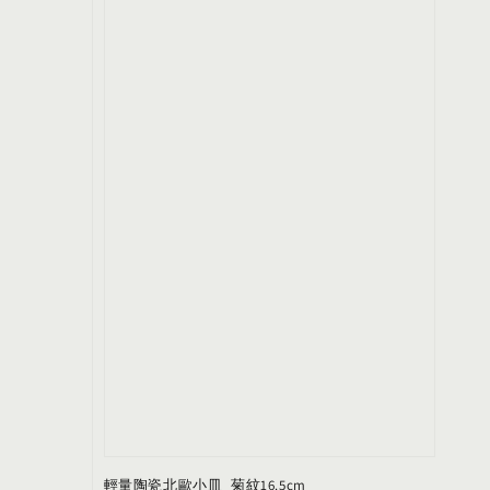
輕量陶瓷北歐小皿_菊紋16.5cm